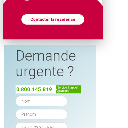
Contacter la résidence
Demande
urgente ?
service & appel
0 800 145 819
gratuits