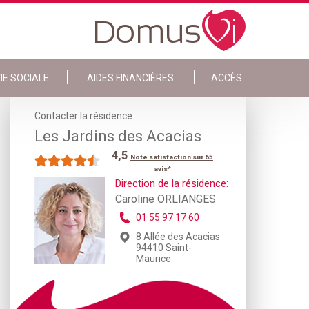
IE SOCIALE
AIDES FINANCIÈRES
ACCÈS
Contacter la résidence
Les Jardins des Acacias
4,5
Note satisfaction sur 65
avis*
Direction de la résidence:
Caroline ORLIANGES
01 55 97 17 60
8 Allée des Acacias
94410 Saint-
Maurice