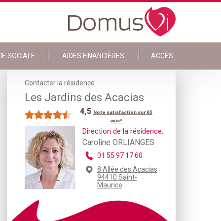
IE SOCIALE
AIDES FINANCIÈRES
ACCÈS
Contacter la résidence
Les Jardins des Acacias
4,5
Note satisfaction sur 65
avis*
Direction de la résidence:
Caroline ORLIANGES
01 55 97 17 60
8 Allée des Acacias
94410 Saint-
Maurice