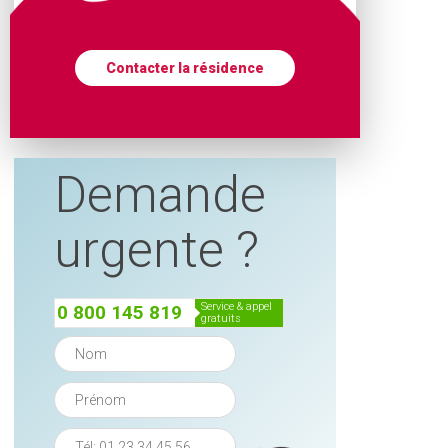
Contacter la résidence
Demande
urgente ?
service & appel
0 800 145 819
gratuits