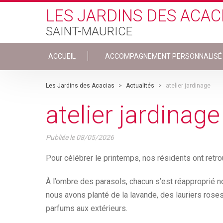
Skip to main content
LES JARDINS DES ACAC
SAINT-MAURICE
ACCUEIL
ACCOMPAGNEMENT PERSONNALISÉ
Les Jardins des Acacias
>
Actualités
>
atelier jardinage
atelier jardinage
Publiée le
08/05/2026
Pour célébrer le printemps, nos résidents ont retr
À l’ombre des parasols, chacun s’est réapproprié not
nous avons planté de la lavande, des lauriers rose
parfums aux extérieurs.